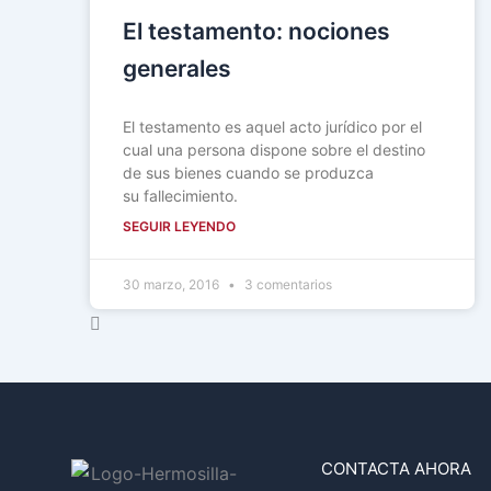
El testamento: nociones
generales
El testamento es aquel acto jurídico por el
cual una persona dispone sobre el destino
de sus bienes cuando se produzca
su fallecimiento.
SEGUIR LEYENDO
30 marzo, 2016
3 comentarios
CONTACTA AHORA