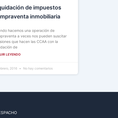
quidación de impuestos
mpraventa inmobiliaria
ndo hacemos una operación de
praventa a veces nos pueden suscitar
isiones que hacen las CCAA con la
uidación de
UIR LEYENDO
ebrero, 2016
No hay comentarios
ESPACHO