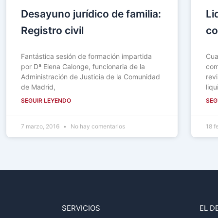
Desayuno jurídico de familia:
Li
Registro civil
co
Fantástica sesión de formación impartida
Cua
por Dª Elena Calonge, funcionaria de la
com
Administración de Justicia de la Comunidad
rev
de Madrid,
liq
SEGUIR LEYENDO
SEG
7 marzo, 2016
No hay comentarios
18 f
SERVICIOS
EL D