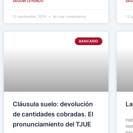
SEGUIR LEYENDO
SEG
12 septiembre, 2016
No hay comentarios
13 j
BANCARIO
Cláusula suelo: devolución
La
de cantidades cobradas. El
Hab
pronunciamiento del TJUE
tes
bás