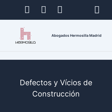
Ir
al
contenido
Abogados Hermosilla Madrid
Defectos y Vícios de
Construcción